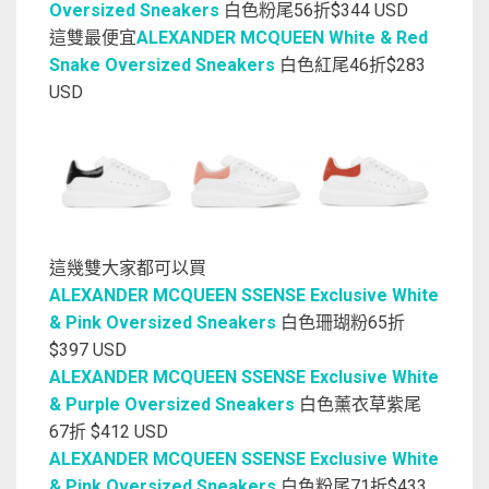
Oversized Sneakers
白色粉尾56折$344 USD
這雙最便宜
ALEXANDER MCQUEEN White & Red
Snake Oversized Sneakers
白色紅尾46折$283
USD
這幾雙大家都可以買
ALEXANDER MCQUEEN SSENSE Exclusive White
& Pink Oversized Sneakers
白色珊瑚粉65折
$397 USD
ALEXANDER MCQUEEN SSENSE Exclusive White
& Purple Oversized Sneakers
白色薰衣草紫尾
67折 $412 USD
ALEXANDER MCQUEEN SSENSE Exclusive White
& Pink Oversized Sneakers
白色粉尾71折$433