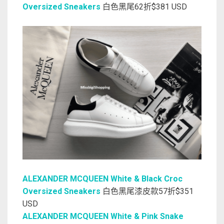
Oversized Sneakers
白色黑尾62折$381 USD
ALEXANDER MCQUEEN White & Black Croc
Oversized Sneakers
白色黑尾漆皮款57折$351
USD
ALEXANDER MCQUEEN White & Pink Snake