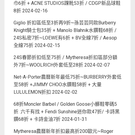
巾6折 + ACNE STUDIOS踝靴53折 / CDGP新品球鞋
8折
2024-02-16
Giglio 折扣區低至3折再9折~孫芸芸同款Burberry
Knight騎士包35折 + Manolo Blahnik水鑽鞋68折 /
24S私密7折~LOEWE有6折 + BV全線7折 / Aesop
全線75折
2024-02-15
24S春節折扣低至75折 / Mytheresa折扣區部分額
外7折~WOOLRICH外套低至28折
2024-02-07
Net-A-Porter農曆新年最低75折~BURBERRY外套低
至58折 +JIMMY CHOO水鑽鞋58折 + 大量
LULULEMON折扣
2024-02-02
68折Moncler Barbel / Golden Goose小髒鞋零碼5
折. 六千有找 + Fendi Sunshine迷你款47折/ 卡詩黑
鑽68折 + 卡詩金油7折
2024-01-31
Mytheresa農曆新年折扣最高折200歐元~Roger