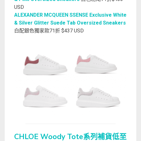
USD
ALEXANDER MCQUEEN SSENSE Exclusive White
& Silver Glitter Suede Tab Oversized Sneakers
白配銀色獨家款71折 $437 USD
CHLOE Woody Tote系列補貨低至