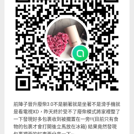
前陣子晉升廢柴3.0不是躺著就是坐著不是滑手機就
是看電視XD，昨天終於受不了廢柴模式將家裡整了
一下發現好多包裹收到被擱置在一旁!!(目前只有食
物的包裹才會打開後立馬放在冰箱) 結果竟然發現