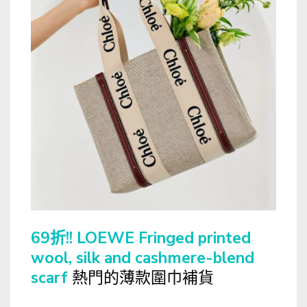
69折!! LOEWE Fringed printed
wool, silk and cashmere-blend
scarf
熱門的薄款圍巾補貨