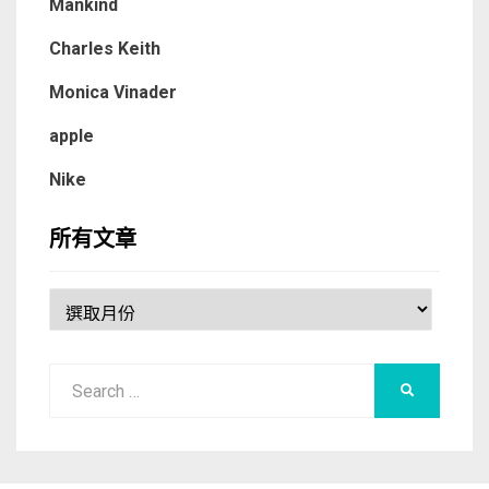
Mankind
Charles Keith
Monica Vinader
apple
Nike
所有文章
所
有
文
Search
章
SEARCH
for: