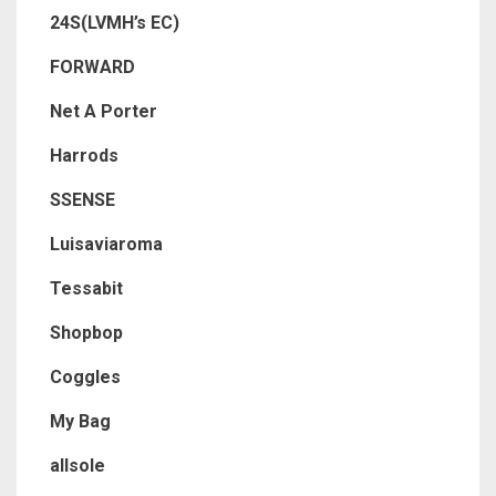
24S(LVMH’s EC)
FORWARD
Net A Porter
Harrods
SSENSE
Luisaviaroma
Tessabit
Shopbop
Coggles
My Bag
allsole