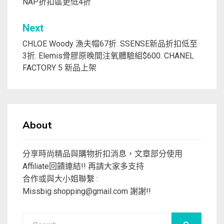
NAP折扣區更低4折
導
覽
Next
CHLOE Woody 漁夫帽67折. SSENSE新品折扣低至
3折. Elemis骨膠原晚間注氧體驗組$600. CHANEL
FACTORY 5 新品上架
About
分享時尚精品與購物折扣消息，文章部分使用
Affiliate回饋連結!! 再請大家多支持
合作或與大小姐聯繫 :
Missbig.shopping@gmail.com
謝謝!!
Search