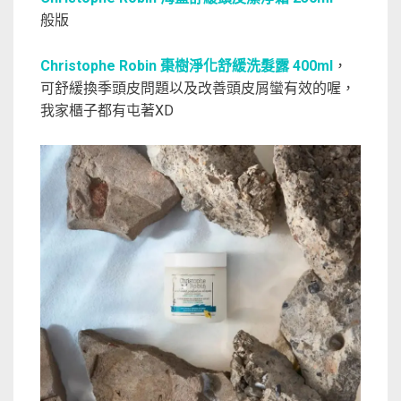
般版
Christophe Robin 棗樹淨化舒緩洗髮露 400ml
，
可舒緩換季頭皮問題以及改善頭皮屑蠻有效的喔，
我家櫃子都有屯著XD