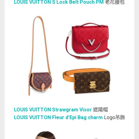
LOUIS VUITTON S Lock Belt Pouch PM
老花腰包
LOUIS VUITTON Strawgram Visor
遮陽帽
LOUIS VUITTON Fleur d’Epi Bag charm
Logo吊飾