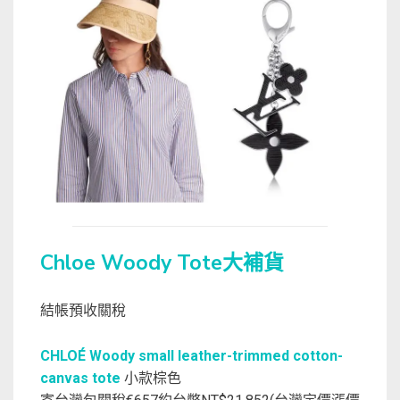
Chloe Woody Tote大補貨
結帳預收關稅
CHLOÉ Woody small leather-trimmed cotton-
canvas tote
小款棕色