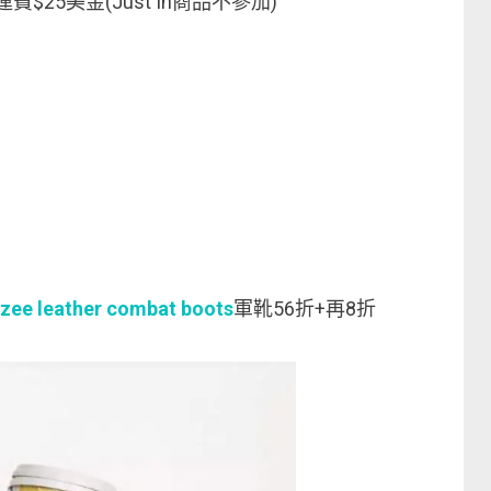
費$25美金(Just In商品不參加)
e leather combat boots
軍靴56折+再8折