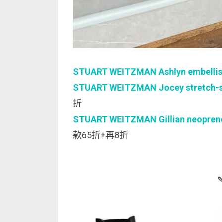
STUART WEITZMAN Ashlyn embellish
STUART WEITZMAN Jocey stretch-s
折
STUART WEITZMAN Gillian neoprene
款65折+再8折