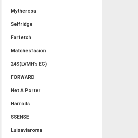
Mytheresa
Selfridge
Farfetch
Matchesfasion
24S(LVMH’s EC)
FORWARD
Net A Porter
Harrods
SSENSE
Luisaviaroma