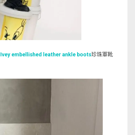
ey embellished leather ankle boots
珍珠軍靴