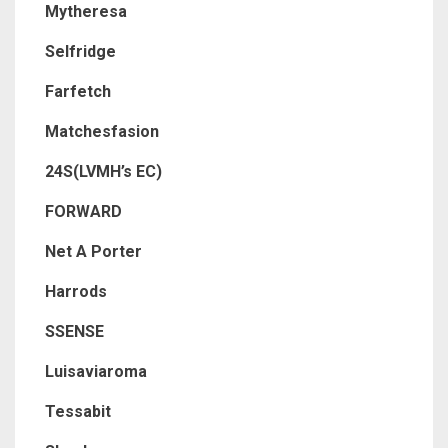
Mytheresa
Selfridge
Farfetch
Matchesfasion
24S(LVMH’s EC)
FORWARD
Net A Porter
Harrods
SSENSE
Luisaviaroma
Tessabit