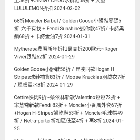
至58折 +JIMMY CHOO水鑽鞋58折 + 大量
LULULEMON折扣
2024-02-02
68折Moncler Barbel / Golden Goose小髒鞋零碼5
折. 六千有找 + Fendi Sunshine迷你款47折/ 卡詩黑
鑽68折 + 卡詩金油7折
2024-01-31
Mytheresa農曆新年折扣最高折200歐元~Roger
Vivier跟鞋62折
2024-01-29
Golden Goose小髒鞋56折 / 昆凌同款Hogan H
Stripes球鞋補貨83折 / Moose Knuckles羽絨衣7折
/ 理膚寶水8折
2024-01-29
Cettire快閃9折~蔡依林新款Valentino包包72折 +
宋慧喬新款Fendi 82折 + Moncler小香風外套67折
+Hogan H-Stripes餅乾鞋53折 + Moncler毛球帽49
折 / Net-a-porter折扣區低至4折 + 再8折
2024-01-
25