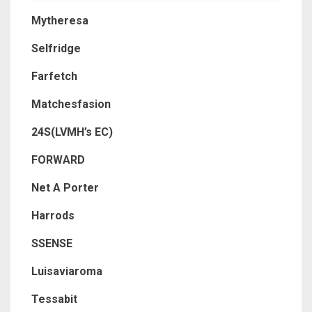
Mytheresa
Selfridge
Farfetch
Matchesfasion
24S(LVMH’s EC)
FORWARD
Net A Porter
Harrods
SSENSE
Luisaviaroma
Tessabit