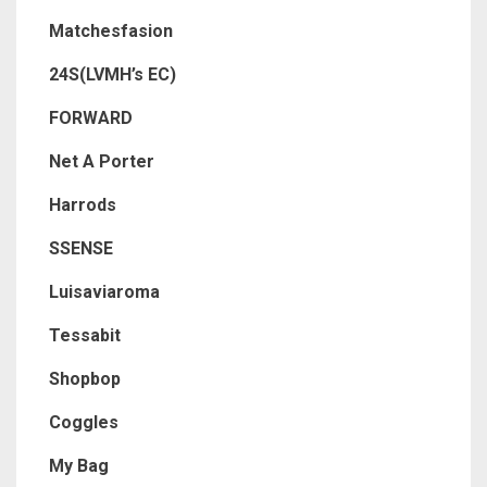
Matchesfasion
24S(LVMH’s EC)
FORWARD
Net A Porter
Harrods
SSENSE
Luisaviaroma
Tessabit
Shopbop
Coggles
My Bag