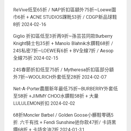
ReVive低至65折 / NAP折扣區額外75折~Loewe圍
巾6折 + ACNE STUDIOS踝靴53折 / CDGP新品球鞋
8折
2024-02-16
Giglio 折扣區低至3折再9折~孫芸芸同款Burberry
Knight騎士包35折 + Manolo Blahnik水鑽鞋68折 /
24S私密7折~LOEWE有6折 + BV全線7折 / Aesop
全線75折
2024-02-15
24S春節折扣低至75折 / Mytheresa折扣區部分額
外7折~WOOLRICH外套低至28折
2024-02-07
Net-A-Porter農曆新年最低75折~BURBERRY外套低
至58折 +JIMMY CHOO水鑽鞋58折 + 大量
LULULEMON折扣
2024-02-02
68折Moncler Barbel / Golden Goose小髒鞋零碼5
折. 六千有找 + Fendi Sunshine迷你款47折/ 卡詩黑
鑽68折 + 卡詩金油7折
2024-01-31