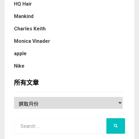
HQ Hair
Mankind
Charles Keith
Monica Vinader
apple
Nike
所有文章
所
有
文
Search
章
SEARCH
for: