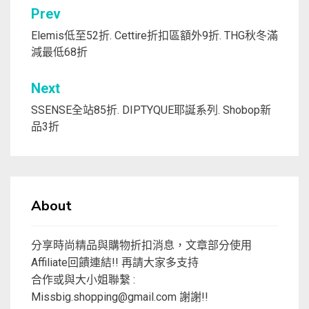
文
Prev
章
Elemis低至52折. Cettire折扣區額外9折. THG秋冬滿
減最低68折
導
覽
Next
SSENSE全站85折. DIPTYQUE耶誕系列. Shobop新
品3折
About
分享時尚精品與購物折扣消息，文章部分使用
Affiliate回饋連結!! 再請大家多支持
合作或與大小姐聯繫 :
Missbig.shopping@gmail.com
謝謝!!