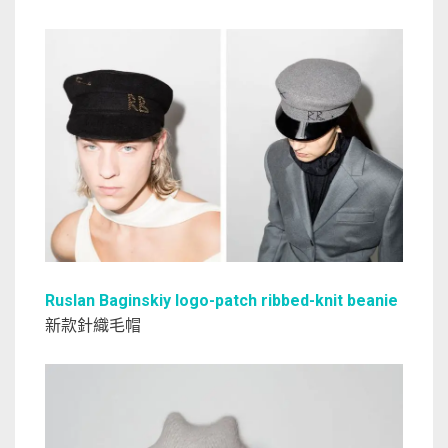
Ruslan Baginskiy logo-patch ribbed-knit beanie
新款針織毛帽