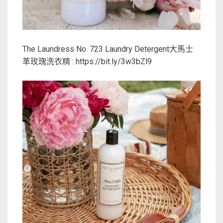
The Laundress No. 723 Laundry Detergent大馬士
革玫瑰洗衣精 : https://bit.ly/3w3bZl9