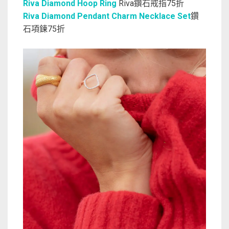
Riva Diamond Hoop Ring
Riva鑽石戒指75折
Riva Diamond Pendant Charm Necklace Set
鑽
石項鍊75折