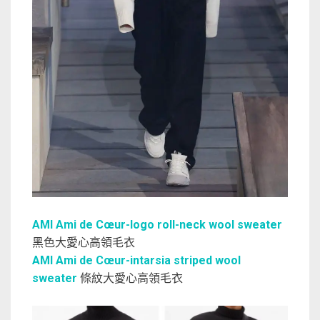
AMI Ami de Cœur-logo roll-neck wool sweater
黑色大愛心高領毛衣
AMI Ami de Cœur-intarsia striped wool
sweater
條紋大愛心高領毛衣