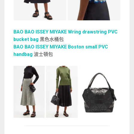
BAO BAO ISSEY MIYAKE Wring drawstring PVC
bucket bag
黑色水桶包
BAO BAO ISSEY MIYAKE Boston small PVC
handbag
波士頓包