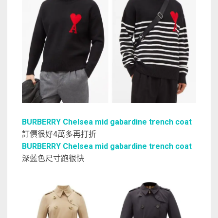
BURBERRY Chelsea mid gabardine trench coat
訂價很好4萬多再打折
BURBERRY Chelsea mid gabardine trench coat
深藍色尺寸跑很快