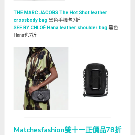
THE MARC JACOBS The Hot Shot leather
crossbody bag
黑色手機包7折
SEE BY CHLOÉ Hana leather shoulder bag
黑色
Hana也7折
Matchesfashion雙十一正價品78折