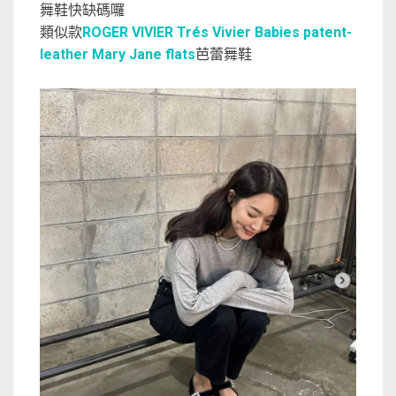
舞鞋快缺碼囉
類似款
ROGER VIVIER Trés Vivier Babies patent-
leather Mary Jane flats
芭蕾舞鞋