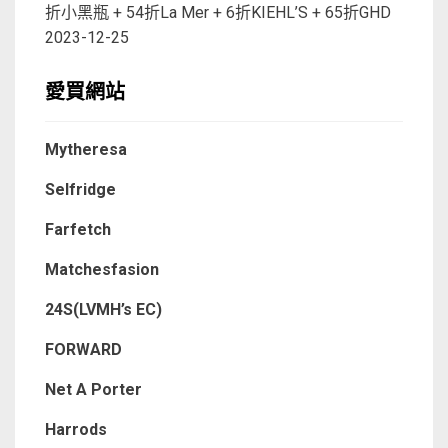
折小黑瓶 + 54折La Mer + 6折KIEHL’S + 65折GHD
2023-12-25
愛買網站
Mytheresa
Selfridge
Farfetch
Matchesfasion
24S(LVMH’s EC)
FORWARD
Net A Porter
Harrods