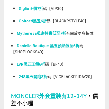
￭
Giglio正價7折
碼【VIP30】
￭
Coltorti黑五6折
碼【BLACKRSTYLE40】
￭
Mytheresa私密特賣低至7折
有開放更多帳號
￭
Daniello Boutique 黑五預熱低至6折
碼
【SHOPLOOKS40】
￭
LVR黑五正價6折
碼【BF40】
￭
24S黑五開跑8折
碼【VICBLACKFRIDAY20】
MONCLER外套童裝有12-14Y
，價
差不小喔