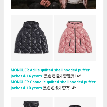
MONCLER Adille quilted shell hooded puffer
jacket 4-14 years
黑色連帽外套還有14Y
MONCLER Chouelle quilted shell hooded puffer
jacket 4-10 years
黑色短版外套有14Y