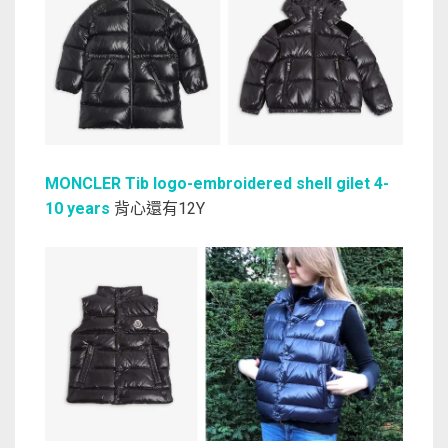
MONCLER Tib logo-embroidered shell gilet 4-
10 years
背心還有12Y