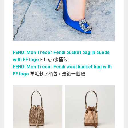
FENDI Mon Tresor Fendi bucket bag in suede
with FF logo
F Logo水桶包
FENDI Mon Tresor Fendi wool bucket bag with
FF logo
羊毛款水桶包，最後一個囉