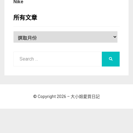
Nike
所有文章
所
有
文
Search
章
SEARCH
for:
© Copyright 2026 –
大小姐愛買日記
Allium Theme by
TemplateLens
⋅
Powered by
WordPress