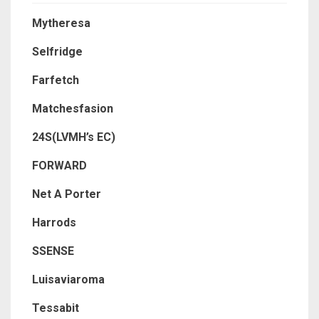
Mytheresa
Selfridge
Farfetch
Matchesfasion
24S(LVMH’s EC)
FORWARD
Net A Porter
Harrods
SSENSE
Luisaviaroma
Tessabit