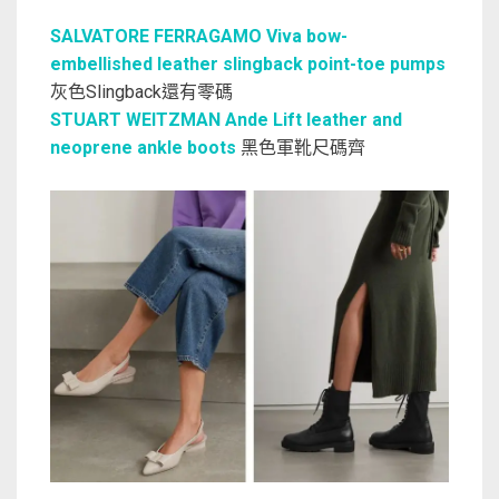
SALVATORE FERRAGAMO Viva bow-
embellished leather slingback point-toe pumps
灰色Slingback還有零碼
STUART WEITZMAN Ande Lift leather and
neoprene ankle boots
黑色軍靴尺碼齊