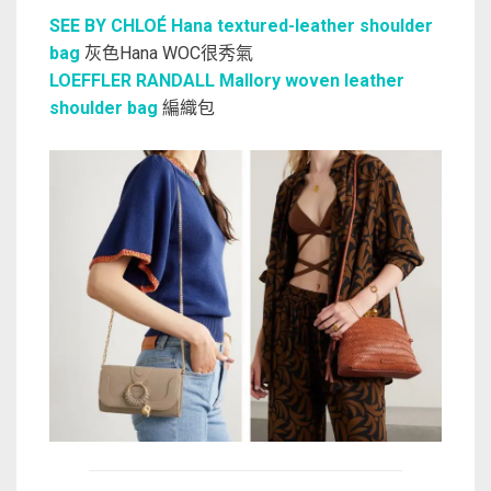
SEE BY CHLOÉ Hana textured-leather shoulder
bag
灰色Hana WOC很秀氣
LOEFFLER RANDALL Mallory woven leather
shoulder bag
編織包