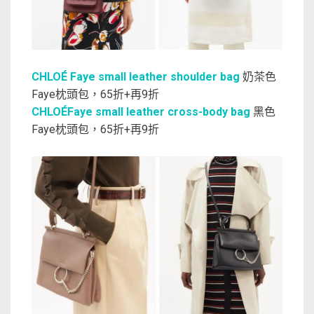
CHLOÉ Faye small leather shoulder bag
奶茶色
Faye枕頭包，65折+再9折
CHLOÉFaye small leather cross-body bag
黑色
Faye枕頭包，65折+再9折