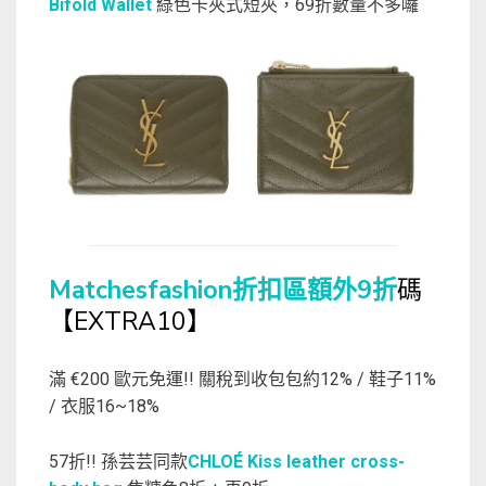
Bifold Wallet
綠色卡夾式短夾，69折數量不多囉
Matchesfashion折扣區額外9折
碼
【EXTRA10】
滿 €200 歐元免運!! 關稅到收包包約12% / 鞋子11%
/ 衣服16~18%
57折!! 孫芸芸同款
CHLOÉ Kiss leather cross-