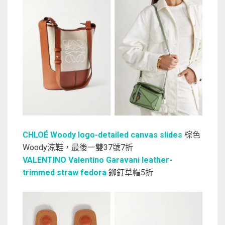
CHLOÉ Woody logo-detailed canvas slides
棕色
Woody涼鞋，最後一雙37號7折
VALENTINO Valentino Garavani leather-
trimmed straw fedora
鉚釘草帽5折