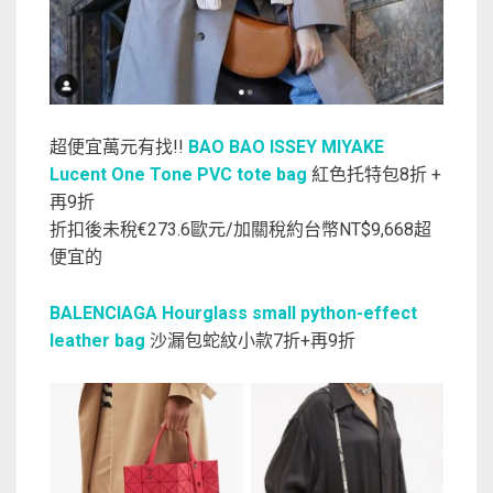
超便宜萬元有找!!
BAO BAO ISSEY MIYAKE
Lucent One Tone PVC tote bag
紅色托特包8折 +
再9折
折扣後未稅€273.6歐元/加關稅約台幣NT$9,668超
便宜的
BALENCIAGA Hourglass small python-effect
leather bag
沙漏包蛇紋小款7折+再9折