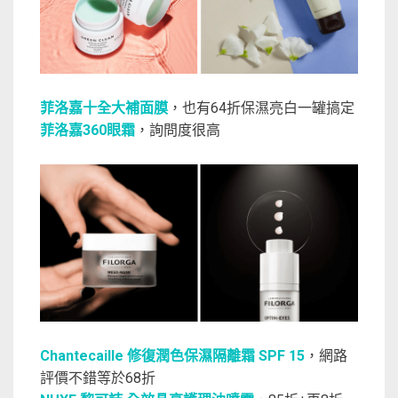
菲洛嘉十全大補面膜
，也有64折保濕亮白一罐搞定
菲洛嘉360眼霜
，詢問度很高
Chantecaille 修復潤色保濕隔離霜 SPF 15
，網路
評價不錯等於68折