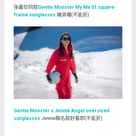
孫藝珍同款
Gentle Monster My Ma 01 square-
frame sunglasses
補貨囉(不能折)
Gentle Monster x Jennie Angel oversized
sunglasses
Jennie聯名款好看耶(不能折)