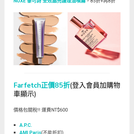
NUXE 黎可詩 全效晶亮護理油噴霧
，85折+再8折
Farfetch正價85折
(登入會員加購物
車顯示)
價格包關稅!! 運費NT$600
￭
A.P.C.
￭
AMI Paris
(不能折扣)