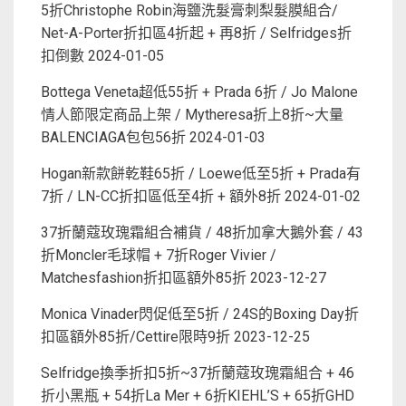
5折Christophe Robin海鹽洗髮膏刺梨髮膜組合/
Net-A-Porter折扣區4折起 + 再8折 / Selfridges折
扣倒數
2024-01-05
Bottega Veneta超低55折 + Prada 6折 / Jo Malone
情人節限定商品上架 / Mytheresa折上8折~大量
BALENCIAGA包包56折
2024-01-03
Hogan新款餅乾鞋65折 / Loewe低至5折 + Prada有
7折 / LN-CC折扣區低至4折 + 額外8折
2024-01-02
37折蘭蔻玫瑰霜組合補貨 / 48折加拿大鵝外套 / 43
折Moncler毛球帽 + 7折Roger Vivier /
Matchesfashion折扣區額外85折
2023-12-27
Monica Vinader閃促低至5折 / 24S的Boxing Day折
扣區額外85折/Cettire限時9折
2023-12-25
Selfridge換季折扣5折~37折蘭蔻玫瑰霜組合 + 46
折小黑瓶 + 54折La Mer + 6折KIEHL’S + 65折GHD