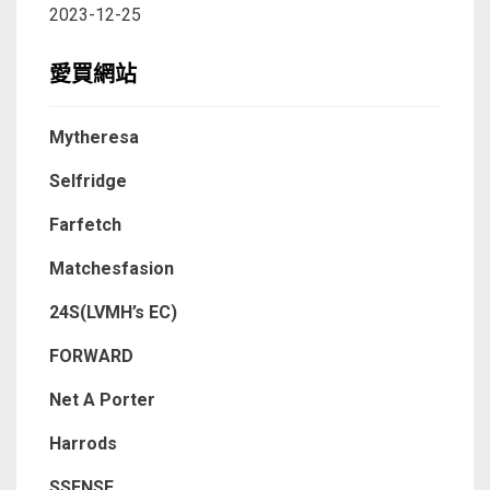
2023-12-25
愛買網站
Mytheresa
Selfridge
Farfetch
Matchesfasion
24S(LVMH’s EC)
FORWARD
Net A Porter
Harrods
SSENSE