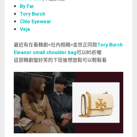
￭
By Far
￭
Tory Burch
￭
Chlo Eyewear
￭
Veja
最近有在看韓劇<社內相親>金世正同款
Tory Burch
Eleanor small shoulder bag
可以85折喔
這部韓劇蠻好笑的下班後想放鬆可以輕鬆看