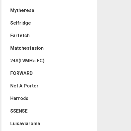
Mytheresa
Selfridge
Farfetch
Matchesfasion
24S(LVMH’s EC)
FORWARD
Net A Porter
Harrods
SSENSE
Luisaviaroma