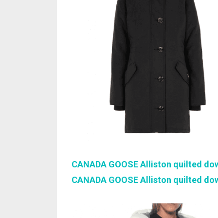
CANADA GOOSE Alliston quilted do
CANADA GOOSE Alliston quilted do