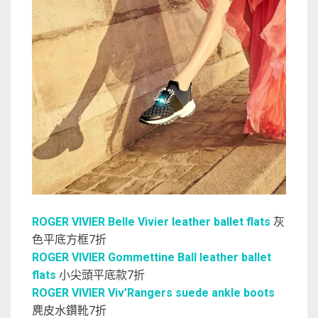
ROGER VIVIER Belle Vivier leather ballet flats
灰
色平底方框7折
ROGER VIVIER Gommettine Ball leather ballet
flats
小尖頭平底款7折
ROGER VIVIER Viv’Rangers suede ankle boots
麂皮水鑽靴7折