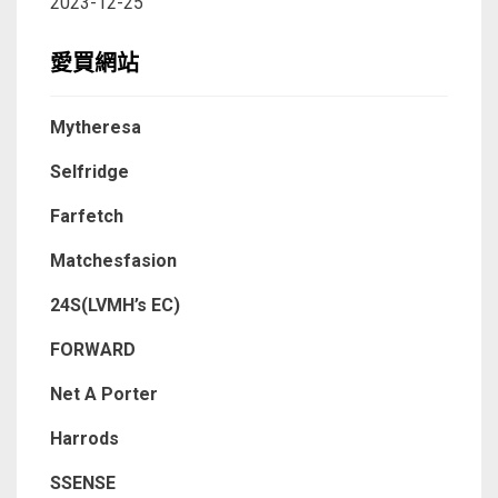
2023-12-25
愛買網站
Mytheresa
Selfridge
Farfetch
Matchesfasion
24S(LVMH’s EC)
FORWARD
Net A Porter
Harrods
SSENSE