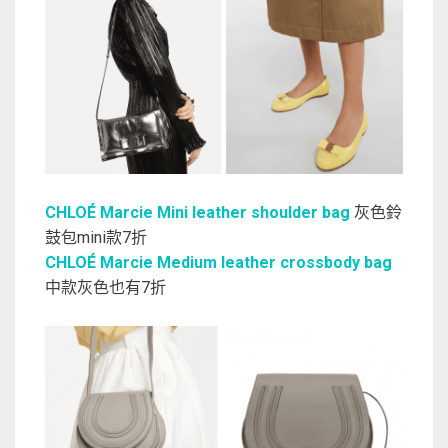
CHLOÉ Marcie Mini leather shoulder bag
灰色鈴
鼓包mini款7折
CHLOÉ Marcie Medium leather crossbody bag
中款灰色也有7折