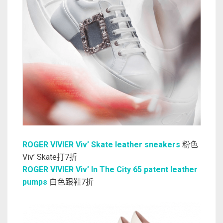
ROGER VIVIER Viv’ Skate leather sneakers
粉色
Viv’ Skate打7折
ROGER VIVIER Viv’ In The City 65 patent leather
pumps
白色跟鞋7折