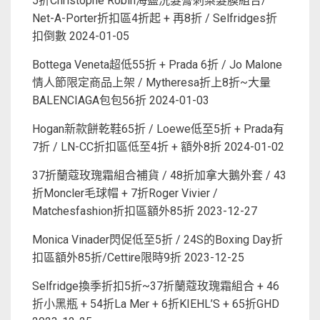
5折Christophe Robin海鹽洗髮膏刺梨髮膜組合/
Net-A-Porter折扣區4折起 + 再8折 / Selfridges折
扣倒數
2024-01-05
Bottega Veneta超低55折 + Prada 6折 / Jo Malone
情人節限定商品上架 / Mytheresa折上8折~大量
BALENCIAGA包包56折
2024-01-03
Hogan新款餅乾鞋65折 / Loewe低至5折 + Prada有
7折 / LN-CC折扣區低至4折 + 額外8折
2024-01-02
37折蘭蔻玫瑰霜組合補貨 / 48折加拿大鵝外套 / 43
折Moncler毛球帽 + 7折Roger Vivier /
Matchesfashion折扣區額外85折
2023-12-27
Monica Vinader閃促低至5折 / 24S的Boxing Day折
扣區額外85折/Cettire限時9折
2023-12-25
Selfridge換季折扣5折~37折蘭蔻玫瑰霜組合 + 46
折小黑瓶 + 54折La Mer + 6折KIEHL’S + 65折GHD