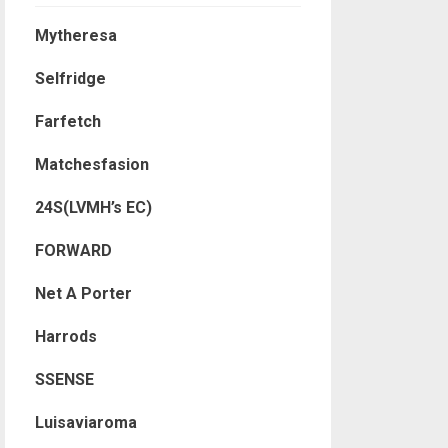
Mytheresa
Selfridge
Farfetch
Matchesfasion
24S(LVMH’s EC)
FORWARD
Net A Porter
Harrods
SSENSE
Luisaviaroma