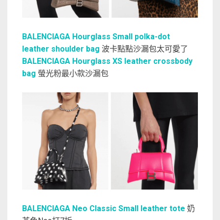
BALENCIAGA Hourglass Small polka-dot
leather shoulder bag
波卡點點沙漏包太可愛了
BALENCIAGA Hourglass XS leather crossbody
bag
螢光粉最小款沙漏包
BALENCIAGA Neo Classic Small leather tote
奶