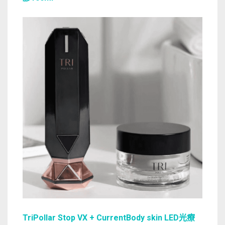
TriPollar Stop VX + CurrentBody skin LED光療