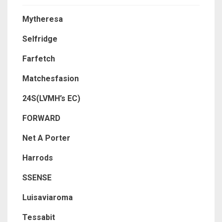
Mytheresa
Selfridge
Farfetch
Matchesfasion
24S(LVMH’s EC)
FORWARD
Net A Porter
Harrods
SSENSE
Luisaviaroma
Tessabit