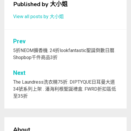
Published by
大小姐
View all posts by 大小姐
文
Prev
章
5折NEOM擴香機. 24折lookfantastic聖誕倒數日曆.
Shopbop千件商品3折
導
覽
Next
The Laundress洗衣精75折. DIPTYQUE日耳曼大道
34號系列上架 . 潘海利根聖誕禮盒. FWRD折扣區低
至35折
About