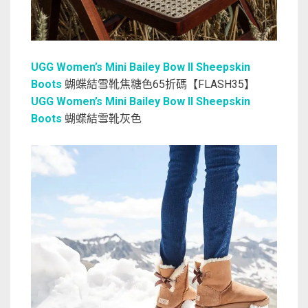
UGG Women’s Mini Bailey Bow II Sheepskin
Boots
蝴蝶結雪靴焦糖色65折碼【FLASH35】
UGG Women’s Mini Bailey Bow II Sheepskin
Boots
蝴蝶結雪靴灰色