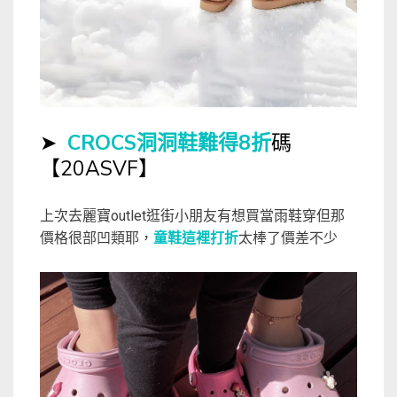
➤
CROCS洞洞鞋難得8折
碼
【20ASVF】
上次去麗寶outlet逛街小朋友有想買當雨鞋穿但那
價格很部凹類耶，
童鞋這裡打折
太棒了價差不少