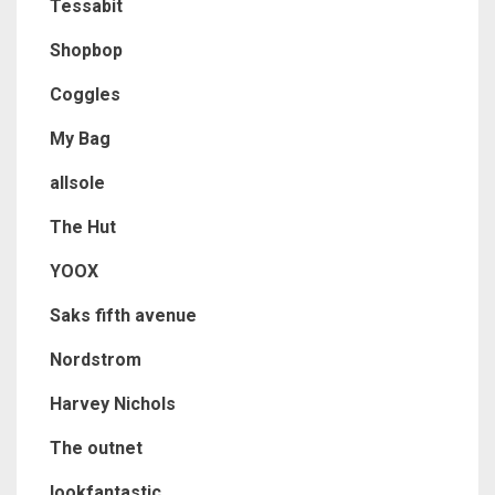
Tessabit
Shopbop
Coggles
My Bag
allsole
The Hut
YOOX
Saks fifth avenue
Nordstrom
Harvey Nichols
The outnet
lookfantastic