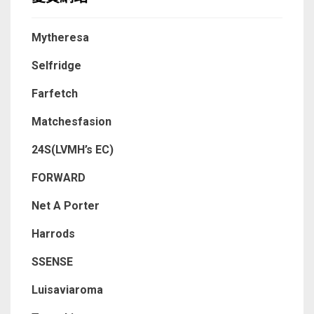
Mytheresa
Selfridge
Farfetch
Matchesfasion
24S(LVMH’s EC)
FORWARD
Net A Porter
Harrods
SSENSE
Luisaviaroma