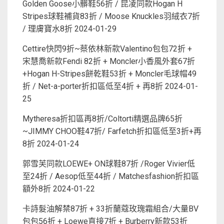
Golden Goose小髒鞋56折 / 昆凌同款Hogan H
Stripes球鞋補貨83折 / Moose Knuckles羽絨衣7折
/ 理膚寶水8折
2024-01-29
Cettire快閃9折~蔡依林新款Valentino包包72折 +
宋慧喬新款Fendi 82折 + Moncler小香風外套67折
+Hogan H-Stripes餅乾鞋53折 + Moncler毛球帽49
折 / Net-a-porter折扣區低至4折 + 再8折
2024-01-
25
Mytheresa折扣區再8折/Coltorti精選品牌65折
~JIMMY CHOO鞋47折/ Farfetch折扣區低至3折+再
8折
2024-01-24
郭雪芙同款LOEWE+ ON球鞋87折 /Roger Vivier低
至24折 / Aesop低至44折 / Matchesfashion折扣區
額外8折
2024-01-22
卡詩髮油解禁87折 + 33折蘭蔻玫瑰霜組合/大量BV
包包56折 + Loewe直接7折 + Burberry新款53折