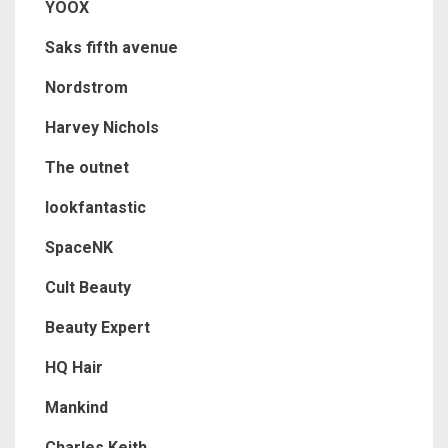
YOOX
Saks fifth avenue
Nordstrom
Harvey Nichols
The outnet
lookfantastic
SpaceNK
Cult Beauty
Beauty Expert
HQ Hair
Mankind
Charles Keith