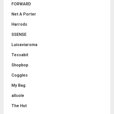
FORWARD
Net A Porter
Harrods
SSENSE
Luisaviaroma
Tessabit
Shopbop
Coggles
My Bag
allsole
The Hut