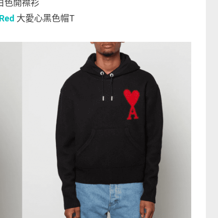
白色開襟衫
/Red
大愛心黑色帽T