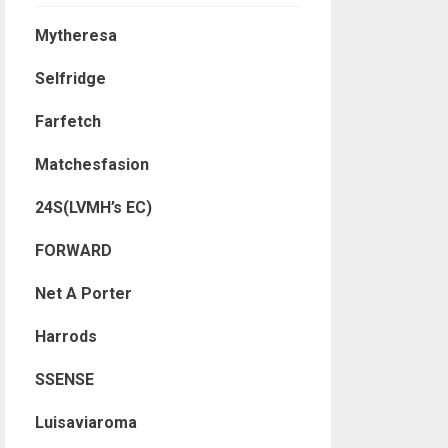
Mytheresa
Selfridge
Farfetch
Matchesfasion
24S(LVMH’s EC)
FORWARD
Net A Porter
Harrods
SSENSE
Luisaviaroma