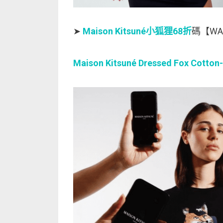
➤
Maison Kitsuné小狐狸68折
碼【WA
Maison Kitsuné Dressed Fox Cotton-