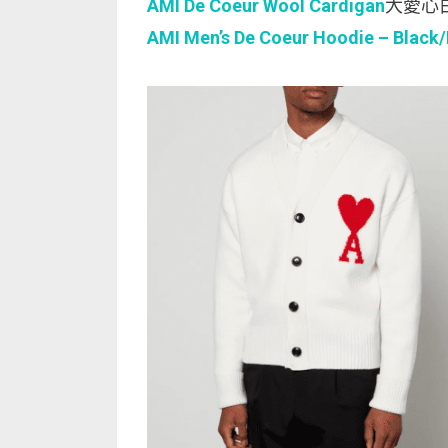
AMI De Coeur Wool Cardigan
大愛心
AMI Men’s De Coeur Hoodie – Black