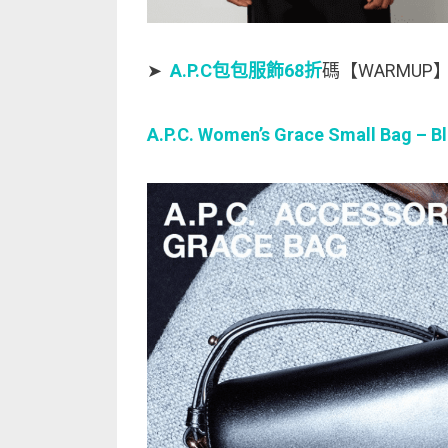
➤
A.P.C包包服飾68折
碼【WARMUP
A.P.C. Women’s Grace Small Bag – B