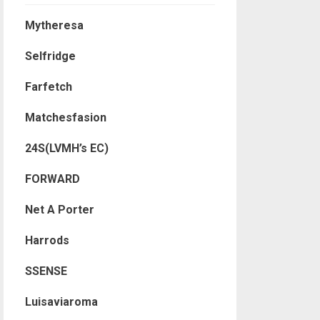
Mytheresa
Selfridge
Farfetch
Matchesfasion
24S(LVMH’s EC)
FORWARD
Net A Porter
Harrods
SSENSE
Luisaviaroma