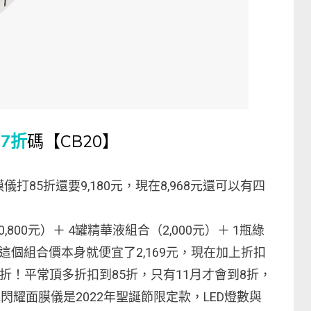
7折
碼【CB20】
面膜儀打85折還要9,180元，現在8,968元還可以有四
00元）＋ 4罐精華液組合（2,000元）＋ 1瓶綠
元，這個組合價本身就便宜了2,169元，現在加上折扣
折！平常頂多折扣到85折，只有11月才會到8折，
閃耀面膜儀是2022年聖誕節限定款，LED燈數與