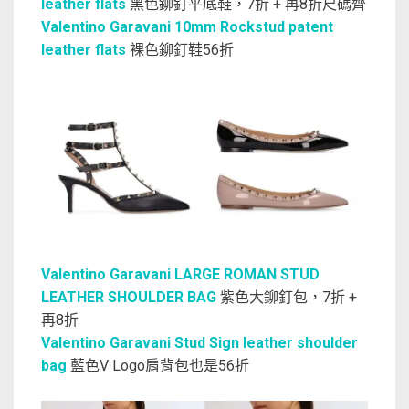
leather flats
黑色鉚釘平底鞋，7折 + 再8折尺碼齊
Valentino Garavani 10mm Rockstud patent
leather flats
裸色鉚釘鞋56折
Valentino Garavani LARGE ROMAN STUD
LEATHER SHOULDER BAG
紫色大鉚釘包，7折 +
再8折
Valentino Garavani Stud Sign leather shoulder
bag
藍色V Logo肩背包也是56折