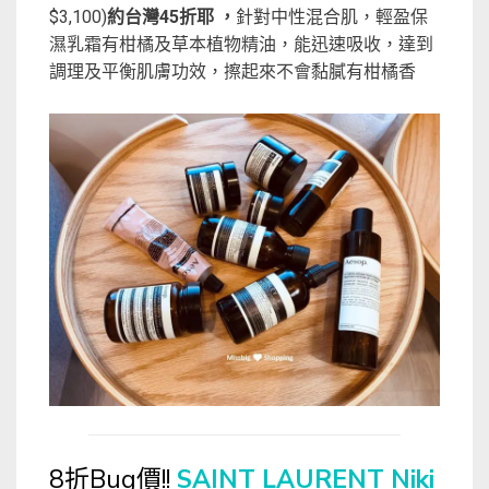
$3,100)
約台灣45折耶 ，
針對中性混合肌，輕盈保
濕乳霜有柑橘及草本植物精油，能迅速吸收，達到
調理及平衡肌膚功效，擦起來不會黏膩有柑橘香
8折Bug價!!
SAINT LAURENT Niki