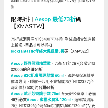
Saint Laurent Niki Baby有bug價 / LVR折扣區額外8
折
限時折扣
Aesop 最低73折
碼
【XMASTW】
75折或消費滿NT$5400享73折!!剛試過組合沒有折
上折喔~單品才可以折扣
lookfantastic年終大促低至5折
碼【XMAS22】
Aesop 輕盈保濕精華露
，75折NT$1287(台灣定價
$2000)
約台灣64折
Aesop B3C肌膚調理凝露 60ml
，跟輕盈保濕精華
露滴幾滴，睡前一起用不會黏膩75折NT$2327(台
灣定價$3500)約
台灣66折
Aesop 賦活芳香護手霜 75ml
冬天辦公室桌上必備
45折必買
Aesop 蜜柑水潤乳 120ml，
這罐超划算
75折NT$1396(台灣60ml定價$1,550/120ml的話要