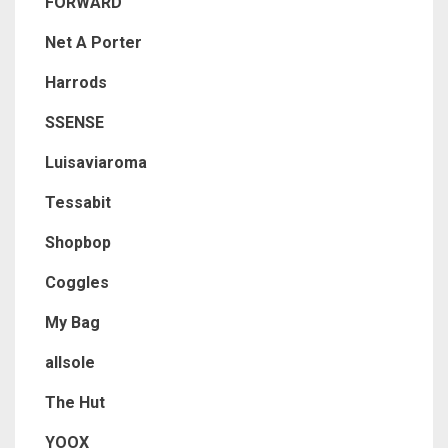
FORWARD
Net A Porter
Harrods
SSENSE
Luisaviaroma
Tessabit
Shopbop
Coggles
My Bag
allsole
The Hut
YOOX