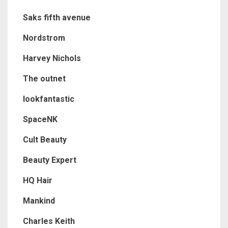
Saks fifth avenue
Nordstrom
Harvey Nichols
The outnet
lookfantastic
SpaceNK
Cult Beauty
Beauty Expert
HQ Hair
Mankind
Charles Keith