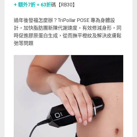
+ 額外7折 = 63折
碼【RB30】
過年後發福怎麼辦？TriPollar POSE 專為身體設
計，加快脂肪團新陳代謝速度，有效修減身形，同
時促進膠原蛋白生成，從而撫平橙紋及解決皮膚鬆
弛等問題