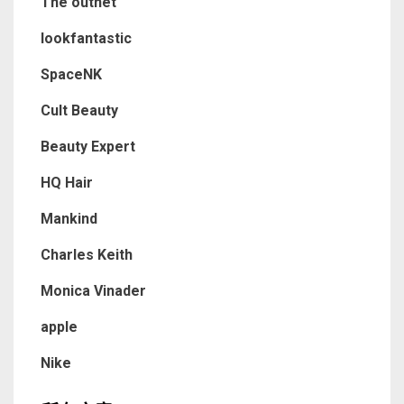
The outnet
lookfantastic
SpaceNK
Cult Beauty
Beauty Expert
HQ Hair
Mankind
Charles Keith
Monica Vinader
apple
Nike