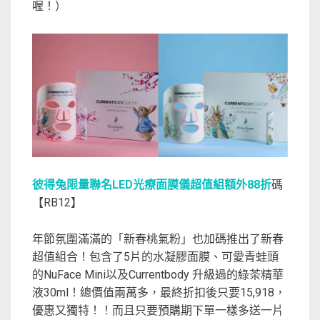
喔！）
彼得兔限量聯名LED光療面膜儀超值組額外88折
碼
【RB12】
年節氛圍滿滿的「新春桃氣粉」也加碼推出了新春
超值組合！包含了5片的水凝膠面膜、可愛青蛙頭
的NuFace Mini以及Currentbody 升級過的綠茶精華
液30ml！總價值兩萬多，最終折扣後只要15,918，
優惠又獨特！！而且只要預購期下單一樣多送一片