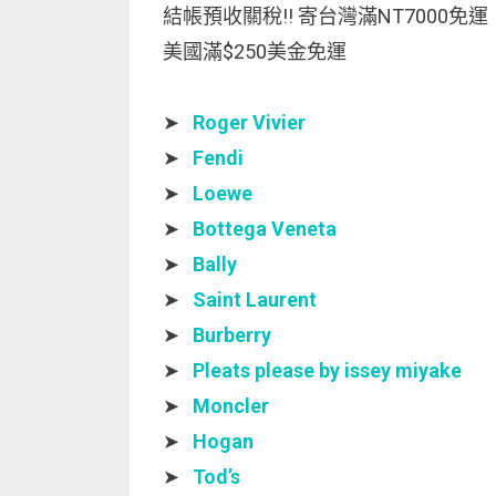
結帳預收關稅!! 寄台灣滿NT7000免運
美國滿$250美金免運
➤
Roger Vivier
➤
Fendi
➤
Loewe
➤
Bottega Veneta
➤
Bally
➤
Saint Laurent
➤
Burberry
➤
Pleats please by issey miyake
➤
Moncler
➤
Hogan
➤
Tod’s