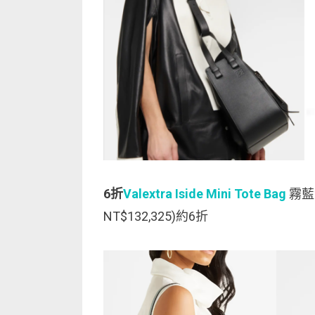
6折
Valextra Iside Mini Tote Bag
霧藍色
NT$132,325)約6折