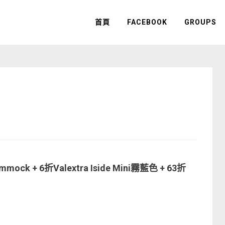
首頁
FACEBOOK
GROUPS
ock + 6折Valextra Iside Mini霧藍色 + 63折