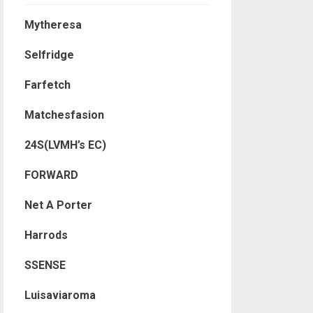
Mytheresa
Selfridge
Farfetch
Matchesfasion
24S(LVMH’s EC)
FORWARD
Net A Porter
Harrods
SSENSE
Luisaviaroma