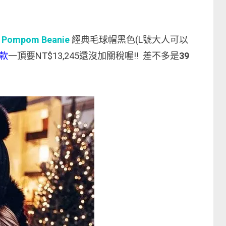
h Pompom Beanie
經典毛球帽黑色(L號大人可以
款
一頂要NT$13,245還沒加關稅喔!! 差不多是
39