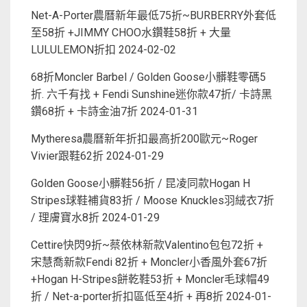
Net-A-Porter農曆新年最低75折~BURBERRY外套低
至58折 +JIMMY CHOO水鑽鞋58折 + 大量
LULULEMON折扣
2024-02-02
68折Moncler Barbel / Golden Goose小髒鞋零碼5
折. 六千有找 + Fendi Sunshine迷你款47折/ 卡詩黑
鑽68折 + 卡詩金油7折
2024-01-31
Mytheresa農曆新年折扣最高折200歐元~Roger
Vivier跟鞋62折
2024-01-29
Golden Goose小髒鞋56折 / 昆凌同款Hogan H
Stripes球鞋補貨83折 / Moose Knuckles羽絨衣7折
/ 理膚寶水8折
2024-01-29
Cettire快閃9折~蔡依林新款Valentino包包72折 +
宋慧喬新款Fendi 82折 + Moncler小香風外套67折
+Hogan H-Stripes餅乾鞋53折 + Moncler毛球帽49
折 / Net-a-porter折扣區低至4折 + 再8折
2024-01-