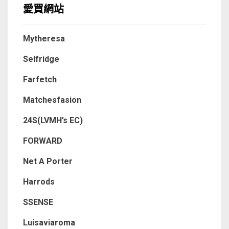
愛買網站
Mytheresa
Selfridge
Farfetch
Matchesfasion
24S(LVMH’s EC)
FORWARD
Net A Porter
Harrods
SSENSE
Luisaviaroma