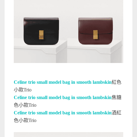
Celine trio small model bag in smooth lambskin
紅色
小款Trio
Celine trio small model bag in smooth lambskin
焦糖
色小款Trio
Celine trio small model bag in smooth lambskin
酒紅
色小款Trio