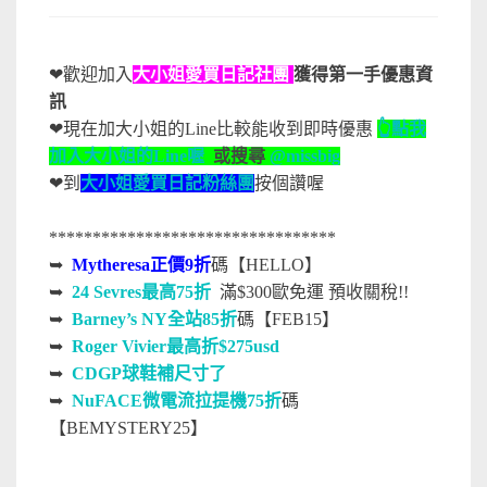
❤歡迎加入
大小姐愛買日記社團
獲得第一手優惠資
訊
❤現在加大小姐的Line比較能收到即時優惠
👆點我
加入大小姐的Line喔
或搜尋
@missbig
❤到
大小姐愛買日記粉絲團
按個讚喔
*********************************
➥
Mytheresa正價9折
碼【HELLO】
➥
24 Sevres最高75折
滿$300歐免運 預收關稅!!
➥
Barney’s NY全站85折
碼【FEB15】
➥
Roger Vivier最高折$275usd
➥
CDGP球鞋補尺寸了
➥
NuFACE微電流拉提機75折
碼
【BEMYSTERY25】