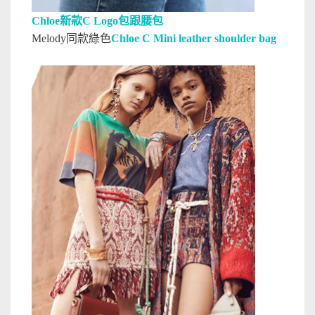
Chloe新款C Logo包跟腰包
Melody同款綠色
Chloe C Mini leather shoulder bag