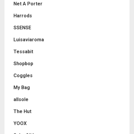
Net A Porter
Harrods
SSENSE
Luisaviaroma
Tessabit
Shopbop
Coggles
My Bag
allsole
The Hut
YOOX