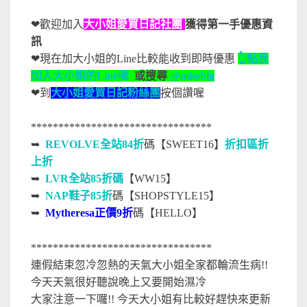
❤歡迎加入
大小姐愛買日記社團
獲得第一手優惠資
訊
❤現在加大小姐的Line比較能收到即時優惠
👆點我
加入大小姐的Line喔
或搜尋
@missbig
❤到
大小姐愛買日記粉絲團
按個讚喔
*********************************
➥
REVOLVE全站84折
碼【SWEET16】
折扣區折
上折
➥
LVR全站85折碼
【WW15】
➥
NAP鞋子85折
碼【SHOPSTYLE15】
➥
Mytheresa正價9折
碼【HELLO】
*********************************
連假結束忽冷忽熱的天氣大小姐全家都輪流生病!!
今天天氣很好聽說晚上又要開始濕冷
大家注意一下囉!! 今天大小姐有比較好趕快來更新