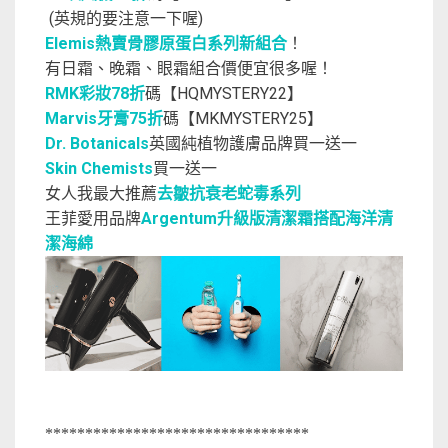
(英規的要注意一下喔)
Elemis熱賣骨膠原蛋白系列新組合
！
有日霜、晚霜、眼霜組合價便宜很多喔！
RMK彩妝78折
碼【HQMYSTERY22】
Marvis牙膏75折
碼【MKMYSTERY25】
Dr. Botanicals
英國純植物護膚品牌買一送一
Skin Chemists
買一送一
女人我最大推薦
去皺抗衰老蛇毒系列
王菲愛用品牌
Argentum升級版清潔霜搭配海洋清
潔海綿
*********************************