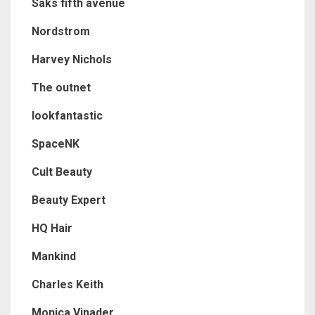
Saks fifth avenue
Nordstrom
Harvey Nichols
The outnet
lookfantastic
SpaceNK
Cult Beauty
Beauty Expert
HQ Hair
Mankind
Charles Keith
Monica Vinader