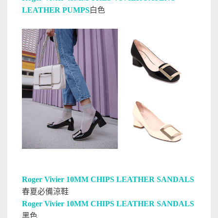
LEATHER PUMPS
白色
Roger Vivier 10MM CHIPS LEATHER SANDALS
春夏必備涼鞋
Roger Vivier 10MM CHIPS LEATHER SANDALS
黑色