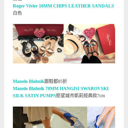
Roger Vivier 10MM CHIPS LEATHER SANDALS
白色
Manolo Blahnik
跟鞋都85折
Manolo Blahnik 70MM HANGISI SWAROVSKI
SILK SATIN PUMPS
慾望城市凱莉經典款7cm