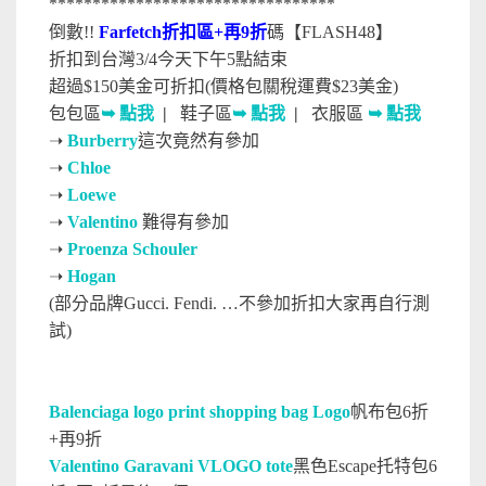
*********************************
倒數!!
Farfetch折扣區+再9折
碼【FLASH48】
折扣到台灣3/4今天下午5點結束
超過$150美金可折扣(價格包關稅運費$23美金)
包包區
➥ 點我
|
鞋子區
➥ 點我
|
衣服區
➥ 點我
➝
Burberry
這次竟然有參加
➝
Chloe
➝
Loewe
➝
Valentino
難得有參加
➝
Proenza Schouler
➝
Hogan
(部分品牌Gucci. Fendi. …不參加折扣大家再自行測
試)
Balenciaga logo print shopping bag Logo
帆布包6折
+再9折
Valentino Garavani VLOGO tote
黑色Escape托特包6