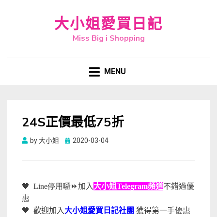
大小姐愛買日記
Miss Big i Shopping
MENU
24S正價最低75折
Posted
by
大小姐
2020-03-04
on
🖤
Line停用囉
⏩
加入
大小姐Telegram頻道
不錯過優
惠
🖤
歡迎加入
大小姐愛買日記社團
獲得第一手優惠