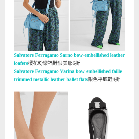
Salvatore Ferragamo Sarno bow-embellished leather
loafers
櫻花粉樂福鞋很美耶6折
Salvatore Ferragamo Varina bow-embellished faille-
trimmed metallic leather ballet flats
銀色平底鞋4折