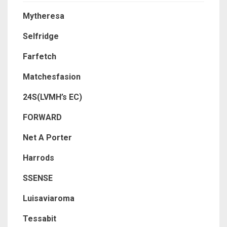
Mytheresa
Selfridge
Farfetch
Matchesfasion
24S(LVMH’s EC)
FORWARD
Net A Porter
Harrods
SSENSE
Luisaviaroma
Tessabit