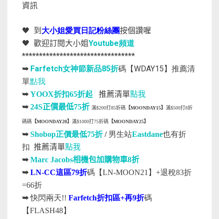
資訊
🖤
到
大小姐愛買日記粉絲團
按個讚喔
Youtube
🖤
歡迎訂閱大小姐
頻道
*********************************
Farfetch女神節新品85折
碼【WDAY15】推薦清
➥
單
點我
推薦清單
點我
➥
YOOX
折扣
65
折起
➥
24S正價最低75折
滿$200打85折碼
【MOONDAY15】
滿$500打8折
碼碼
【MOONDAY20】
滿$1000打75折碼
【MOONDAY25】
➥
Shobop正價最低75折
/
男生站
Eastdane
也有折
推薦清單
點我
扣
➥
Marc Jacobs相機包加購物車8折
➥
LN-CC這區79折
碼【LN-MOON21】+退稅83折
=66折
➥
快閃兩天!!
Farfetch折扣區+再9折
碼
【FLASH48】