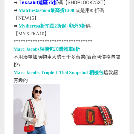
Tessabit這區75折
碼【SHOPLOOK25XT】
➥
➥
Matchesfashion最高折€300
或是用85折碼
【NEW15】
➥
Mytheresa
折扣區2折起+額外
9
折
碼
【
MYXTRA10
】
*********************************
Marc Jacobs相機包加購物車8折
不用湊單加購物車大約七千多台幣(寄台灣價格包關
稅)
Marc Jacobs Trople L’Oeil Snapshot 相機包
這款超
有趣的