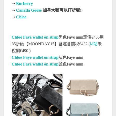
➝
Burberry
➝
Canada Goose
加拿大鵝可以打折喔!!
➝
Chloe
Chloe Faye wallet on strap
黑色Faye mini定價€455用
85折碼【MOONDAY15】含運含關稅€432 (
M站
未
稅價€490 )
Chloe Faye wallet on strap
灰色Faye mini
Chloe Faye wallet on strap
藍色Faye mini