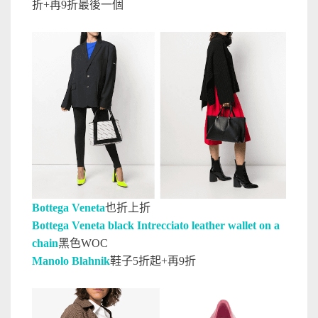
折+再9折最後一個
Bottega Veneta
也折上折
Bottega Veneta black Intrecciato leather wallet on a
chain
黑色WOC
Manolo Blahnik
鞋子5折起+再9折