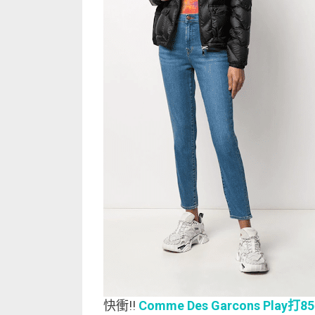
快衝!!
Comme Des Garcons Play打8