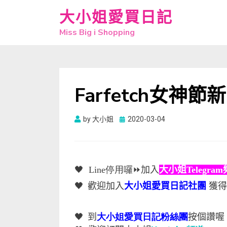
大小姐愛買日記
Miss Big i Shopping
Farfetch女神節
Posted
by
大小姐
2020-03-04
on
🖤
Line停用囉
⏩
加入
大小姐Telegra
🖤
歡迎加入
大小姐愛買日記社團
獲得
🖤
到
大小姐愛買日記粉絲團
按個讚喔