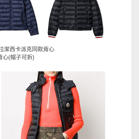
拉潔西卡派克同款背心
心(帽子可拆)