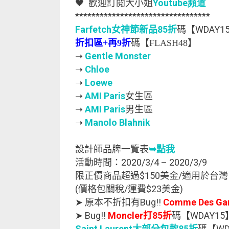
Youtube
🖤
歡迎訂閱大小姐
頻道
*********************************
Farfetch女神節新品85折
碼【WDAY1
折扣區+再9折
碼【FLASH48】
➝
Gentle Monster
➝
Chloe
➝
Loewe
➝
AMI Paris
女生區
➝
AMI Paris
男生區
➝
Manolo Blahnik
設計師品牌一覽表
➥點我
活動時間：2020/3/4 – 2020/3/9
限正價商品超過$150美金/適用於台灣 . 
(價格包關稅/運費$23美金)
➤ 原本不折扣有Bug!!
Comme Des Ga
➤ Bug!!
Moncler打85折
碼【WDAY15
Saint Laurent大部分包款85折
碼【WD