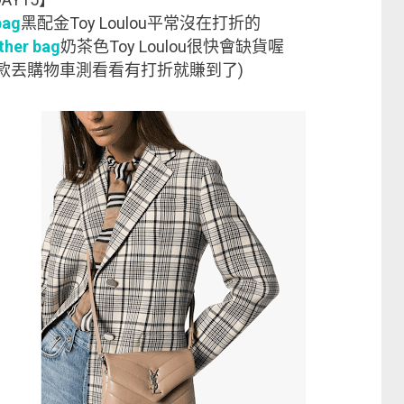
bag
黑配金Toy Loulou平常沒在打折的
ather bag
奶茶色Toy Loulou很快會缺貨喔
的包款丟購物車測看看有打折就賺到了)