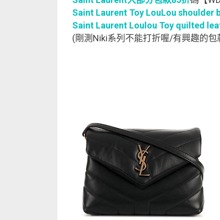
Saint Laurent Toy LouLou shoulder 
Saint Laurent Loulou Toy quilted le
(剛測Niki系列不能打折喔/有興趣