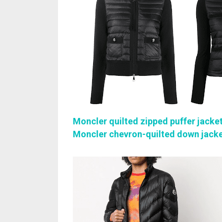
Moncler quilted zipped puffer jacke
Moncler chevron-quilted down jack