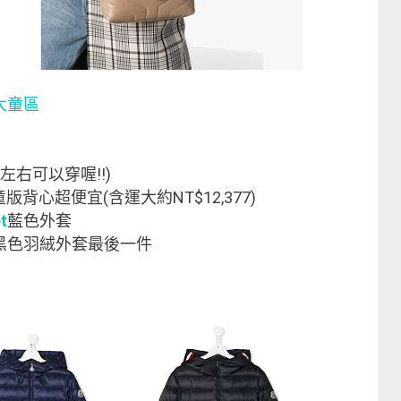
】
大童區
左右可以穿喔!!)
版背心超便宜(含運大約NT$12,377)
t
藍色外套
黑色羽絨外套最後一件