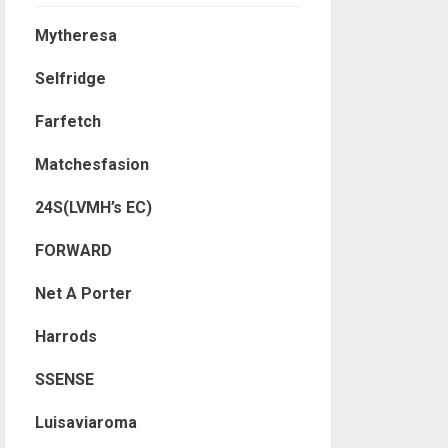
Mytheresa
Selfridge
Farfetch
Matchesfasion
24S(LVMH’s EC)
FORWARD
Net A Porter
Harrods
SSENSE
Luisaviaroma