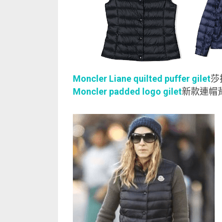
Moncler Liane quilted puffer gilet
莎
Moncler padded logo gilet
新款連帽背