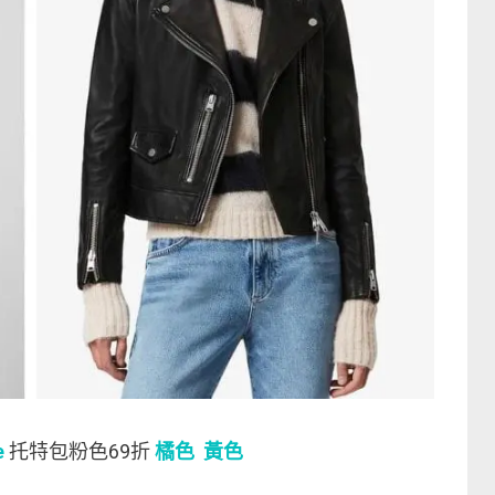
e
托特包粉色69折
橘色
黃色