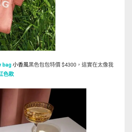
y bag
小香風
黑色包包特價 $4300，這實在太像我
紅色款