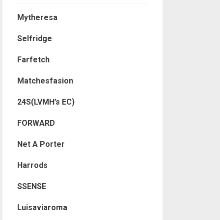
Mytheresa
Selfridge
Farfetch
Matchesfasion
24S(LVMH’s EC)
FORWARD
Net A Porter
Harrods
SSENSE
Luisaviaroma