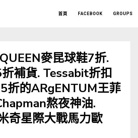
首頁
FACEBOOK
GROUPS
CQUEEN麥昆球鞋7折.
折補貨. Tessabit折扣
65折的ARgENTUM王菲
 Chapman熬夜神油.
品米奇星際大戰馬力歐