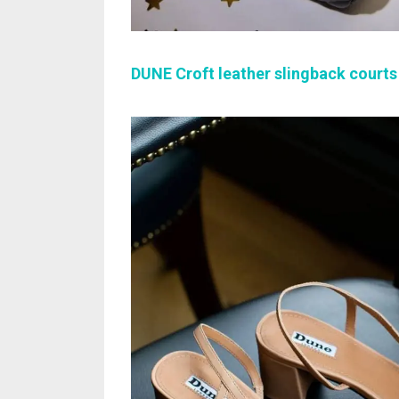
DUNE Croft leather slingback courts