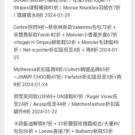
Golden Goose小髒鞋56折 / 昆凌同款Hogan H
Stripes球鞋補貨83折 / Moose Knuckles羽絨衣7折
/ 理膚寶水8折
2024-01-29
Cettire快閃9折~蔡依林新款Valentino包包72折 +
宋慧喬新款Fendi 82折 + Moncler小香風外套67折
+Hogan H-Stripes餅乾鞋53折 + Moncler毛球帽49
折 / Net-a-porter折扣區低至4折 + 再8折
2024-01-
25
Mytheresa折扣區再8折/Coltorti精選品牌65折
~JIMMY CHOO鞋47折/ Farfetch折扣區低至3折+再
8折
2024-01-24
郭雪芙同款LOEWE+ ON球鞋87折 /Roger Vivier低
至24折 / Aesop低至44折 / Matchesfashion折扣區
額外8折
2024-01-22
卡詩髮油解禁87折 + 33折蘭蔻玫瑰霜組合/大量BV
包包56折 + Loewe直接7折 + Burberry新款53折