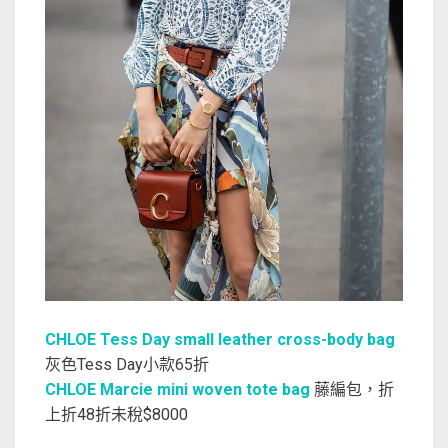
CHLOE Tess Day small leather cross-body bag
灰色Tess Day小款65折
CHLOE Marcie mini woven tote bag
藤編包，折
上折48折未稅$8000