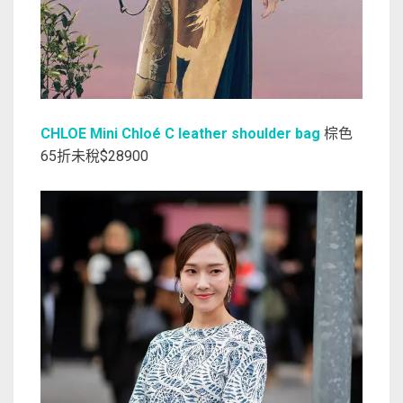
CHLOE Mini Chloé C leather shoulder bag
棕色
65折未稅$28900