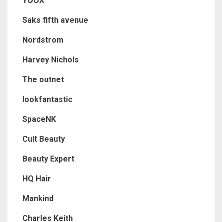
YOOX
Saks fifth avenue
Nordstrom
Harvey Nichols
The outnet
lookfantastic
SpaceNK
Cult Beauty
Beauty Expert
HQ Hair
Mankind
Charles Keith