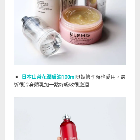
￭
日本山茶花潤膚油100ml
貝嫂懷孕時也愛用，最
近很冷身體乳加一點好吸收很滋潤