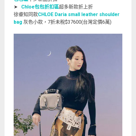
➤
Chloe包包折扣區
超多新款折上折
徐睿知同款
CHLOE Daria small leather shoulder
bag
灰色小款，7折未稅$37600(台灣定價6萬)