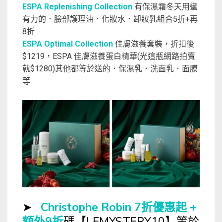
ESPA Replenishing Collection
有保濕霜冬天用蠻
有力的．臉部護理油．化妝水．卸妝乳組合5折+再
8折
ESPA Optimal Collection
佳膚滋養套裝，折扣後
$1219，ESPA 佳膚滋養蛋白精華(光這瓶網路拍賣
就$1280)其他都等於送的．保濕乳．洗面乳．面膜
等
➤
Christophe Robin 7折優惠起 +
額外9折
碼【LFMYSTERY10】等於