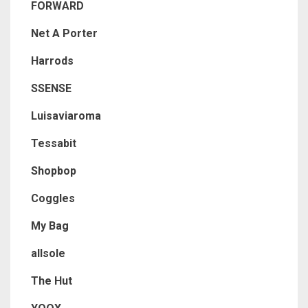
FORWARD
Net A Porter
Harrods
SSENSE
Luisaviaroma
Tessabit
Shopbop
Coggles
My Bag
allsole
The Hut