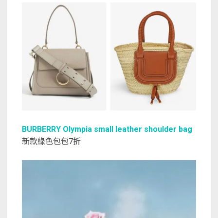
BURBERRY Olympia small leather shoulder bag
新款綠色包包7折