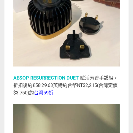
AESOP RESURRECTION DUET
賦活芳香手護組，
折扣後約£58.29.63英鎊約台幣NT$2,215(台灣定價
$3,750)約
台灣59折