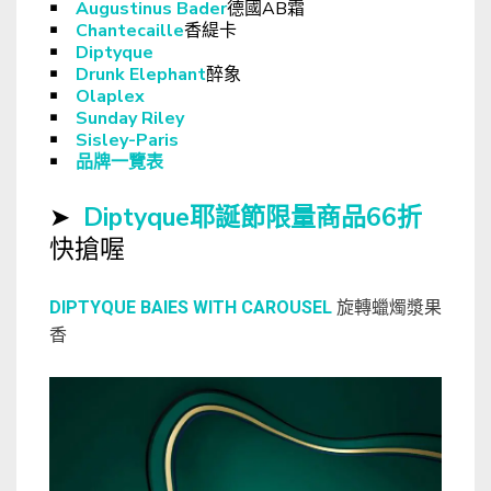
￭
Augustinus Bader
德國AB霜
￭
Chantecaille
香緹卡
￭
Diptyque
￭
Drunk Elephant
醉象
￭
Olaplex
￭
Sunday Riley
￭
Sisley-Paris
￭
品牌一覽表
➤
Diptyque耶誕節限量商品66折
快搶喔
DIPTYQUE BAIES WITH CAROUSEL
旋轉蠟燭漿果
香