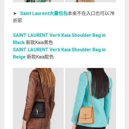
➤
Saint Laurent大量包包
本來不在入口也可以78
折耶
SAINT LAURENT Verti Kaia Shoulder Bag in
Black
新款Kaia黑色
SAINT LAURENT Verti Kaia Shoulder Bag in
Beige
新款Kaia駝色