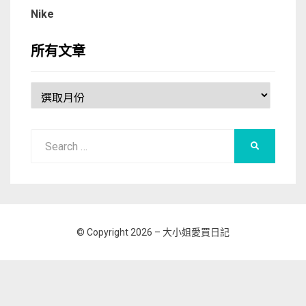
Nike
所有文章
所
有
文
Search
章
SEARCH
for:
© Copyright 2026 –
大小姐愛買日記
Allium Theme by
TemplateLens
⋅
Powered by
WordPress