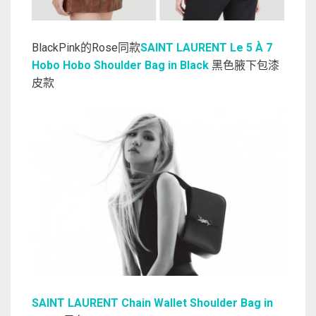
BlackPink的Rose同款
SAINT LAURENT Le 5 À 7
Hobo Hobo Shoulder Bag in Black
黑色腋下包漆
皮款
SAINT LAURENT Chain Wallet Shoulder Bag in