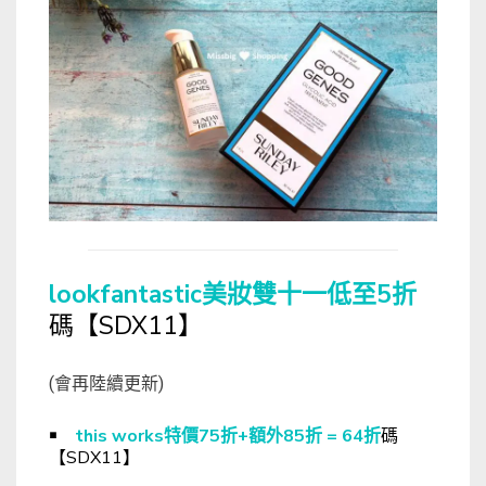
lookfantastic美妝雙十一低至5折
碼【SDX11】
(會再陸續更新)
￭
this works特價75折+額外85折 = 64折
碼
【SDX11】