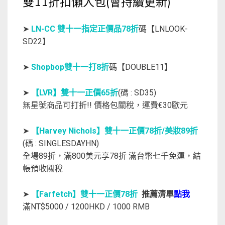
雙11折扣懶人包(會持續更新)
➤
LN-CC 雙十一指定正價品78折
碼【LNLOOK-
SD22】
➤
Shopbop雙十一打8折
碼【DOUBLE11】
➤
【LVR】雙十一正價65折
(碼 : SD35)
無星號商品可打折!! 價格包關稅，運費€30歐元
➤
【Harvey Nichols】雙十一正價78折/美妝89折
(碼 : SINGLESDAYHN)
全場89折，滿800美元享78折 滿台幣七千免運，結
帳預收關稅
➤
【Farfetch】雙十一正價78折
推薦清單
點我
滿NT$5000 / 1200HKD / 1000 RMB