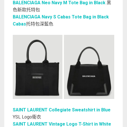
BALENCIAGA Neo Navy M Tote Bag in Black
黑
色新款托特包
BALENCIAGA Navy S Cabas Tote Bag in Black
Cabas
托特包深藍色
SAINT LAURENT Collegiate Sweatshirt in Blue
YSL Logo衛衣
SAINT LAURENT Vintage Logo T-Shirt in White