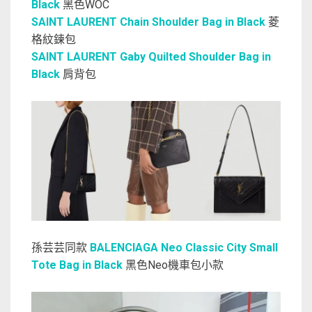
Black
黑色WOC
SAINT LAURENT Chain Shoulder Bag in Black
菱
格紋鍊包
SAINT LAURENT Gaby Quilted Shoulder Bag in
Black
肩背包
孫芸芸同款
BALENCIAGA Neo Classic City Small
Tote Bag in Black
黑色Neo機車包小款