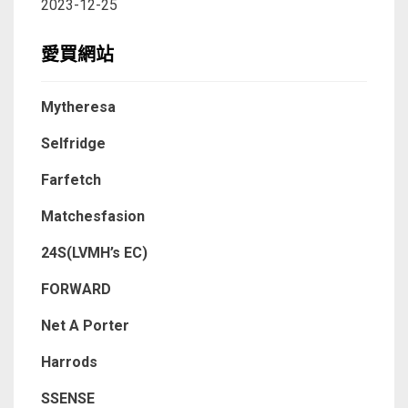
2023-12-25
愛買網站
Mytheresa
Selfridge
Farfetch
Matchesfasion
24S(LVMH’s EC)
FORWARD
Net A Porter
Harrods
SSENSE