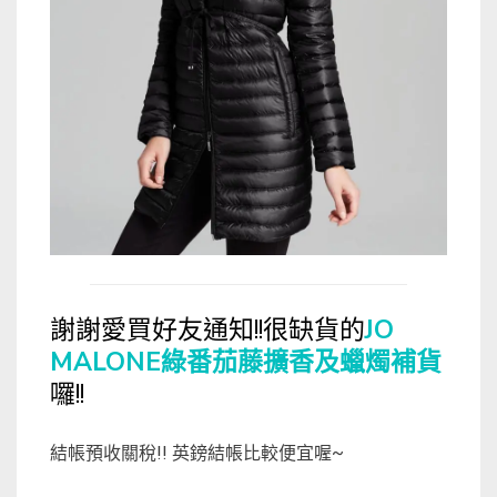
謝謝愛買好友通知!!很缺貨的
JO
MALONE綠番茄藤擴香及蠟燭補貨
囉!!
結帳預收關稅!! 英鎊結帳比較便宜喔~