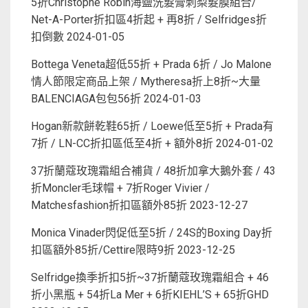
5折Christophe Robin海鹽洗髮膏刺梨髮膜組合/
Net-A-Porter折扣區4折起 + 再8折 / Selfridges折
扣倒數
2024-01-05
Bottega Veneta超低55折 + Prada 6折 / Jo Malone
情人節限定商品上架 / Mytheresa折上8折~大量
BALENCIAGA包包56折
2024-01-03
Hogan新款餅乾鞋65折 / Loewe低至5折 + Prada有
7折 / LN-CC折扣區低至4折 + 額外8折
2024-01-02
37折蘭蔻玫瑰霜組合補貨 / 48折加拿大鵝外套 / 43
折Moncler毛球帽 + 7折Roger Vivier /
Matchesfashion折扣區額外85折
2023-12-27
Monica Vinader閃促低至5折 / 24S的Boxing Day折
扣區額外85折/Cettire限時9折
2023-12-25
Selfridge換季折扣5折~37折蘭蔻玫瑰霜組合 + 46
折小黑瓶 + 54折La Mer + 6折KIEHL’S + 65折GHD