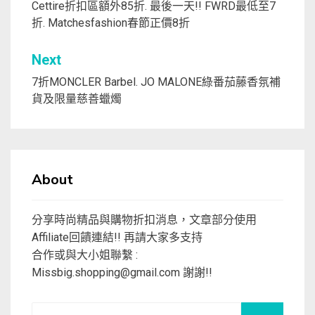
章
Cettire折扣區額外85折. 最後一天!! FWRD最低至7
折. Matchesfashion春節正價8折
導
覽
Next
7折MONCLER Barbel. JO MALONE綠番茄藤香氛補
貨及限量慈善蠟燭
About
分享時尚精品與購物折扣消息，文章部分使用
Affiliate回饋連結!! 再請大家多支持
合作或與大小姐聯繫 :
Missbig.shopping@gmail.com
謝謝!!
Search