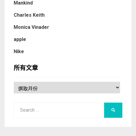
Mankind
Charles Keith
Monica Vinader
apple
Nike
所有文章
所
有
文
Search
章
SEARCH
for: