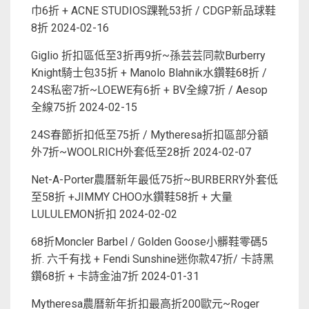
巾6折 + ACNE STUDIOS踝靴53折 / CDGP新品球鞋
8折
2024-02-16
Giglio 折扣區低至3折再9折~孫芸芸同款Burberry
Knight騎士包35折 + Manolo Blahnik水鑽鞋68折 /
24S私密7折~LOEWE有6折 + BV全線7折 / Aesop
全線75折
2024-02-15
24S春節折扣低至75折 / Mytheresa折扣區部分額
外7折~WOOLRICH外套低至28折
2024-02-07
Net-A-Porter農曆新年最低75折~BURBERRY外套低
至58折 +JIMMY CHOO水鑽鞋58折 + 大量
LULULEMON折扣
2024-02-02
68折Moncler Barbel / Golden Goose小髒鞋零碼5
折. 六千有找 + Fendi Sunshine迷你款47折/ 卡詩黑
鑽68折 + 卡詩金油7折
2024-01-31
Mytheresa農曆新年折扣最高折200歐元~Roger