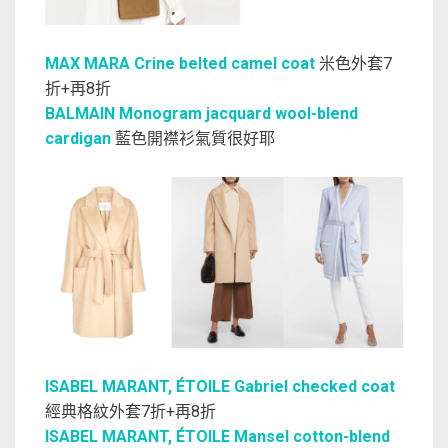
MAX MARA Crine belted camel coat
米色外套7
折+再8折
BALMAIN Monogram jacquard wool-blend
cardigan
藍色開襟衫氣質很好耶
ISABEL MARANT, ÉTOILE Gabriel checked coat
經典格紋外套7折+再8折
ISABEL MARANT, ÉTOILE Mansel cotton-blend