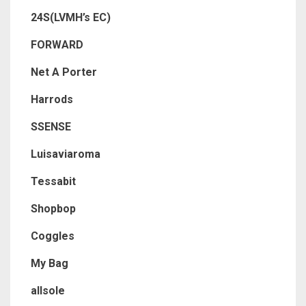
24S(LVMH’s EC)
FORWARD
Net A Porter
Harrods
SSENSE
Luisaviaroma
Tessabit
Shopbop
Coggles
My Bag
allsole