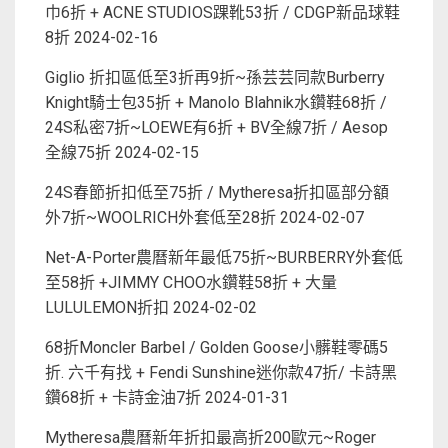
巾6折 + ACNE STUDIOS踝靴53折 / CDGP新品球鞋
8折
2024-02-16
Giglio 折扣區低至3折再9折~孫芸芸同款Burberry
Knight騎士包35折 + Manolo Blahnik水鑽鞋68折 /
24S私密7折~LOEWE有6折 + BV全線7折 / Aesop
全線75折
2024-02-15
24S春節折扣低至75折 / Mytheresa折扣區部分額
外7折~WOOLRICH外套低至28折
2024-02-07
Net-A-Porter農曆新年最低75折~BURBERRY外套低
至58折 +JIMMY CHOO水鑽鞋58折 + 大量
LULULEMON折扣
2024-02-02
68折Moncler Barbel / Golden Goose小髒鞋零碼5
折. 六千有找 + Fendi Sunshine迷你款47折/ 卡詩黑
鑽68折 + 卡詩金油7折
2024-01-31
Mytheresa農曆新年折扣最高折200歐元~Roger