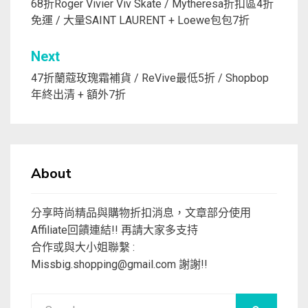
章
68折Roger Vivier Viv Skate / Mytheresa折扣區4折
免運 / 大量SAINT LAURENT + Loewe包包7折
導
覽
Next
47折蘭蔻玫瑰霜補貨 / ReVive最低5折 / Shopbop
年終出清 + 額外7折
About
分享時尚精品與購物折扣消息，文章部分使用
Affiliate回饋連結!! 再請大家多支持
合作或與大小姐聯繫 :
Missbig.shopping@gmail.com
謝謝!!
Search