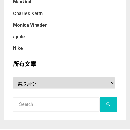
Mankind
Charles Keith
Monica Vinader
apple
Nike
所有文章
所
有
文
Search
章
SEARCH
for: