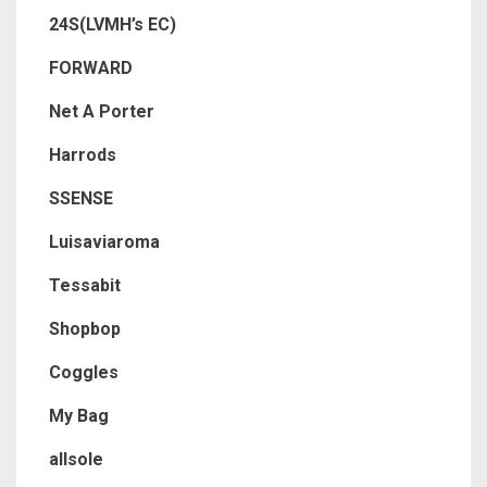
24S(LVMH’s EC)
FORWARD
Net A Porter
Harrods
SSENSE
Luisaviaroma
Tessabit
Shopbop
Coggles
My Bag
allsole