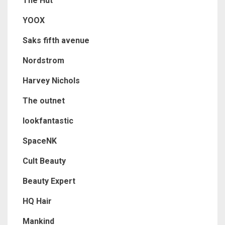
The Hut
YOOX
Saks fifth avenue
Nordstrom
Harvey Nichols
The outnet
lookfantastic
SpaceNK
Cult Beauty
Beauty Expert
HQ Hair
Mankind