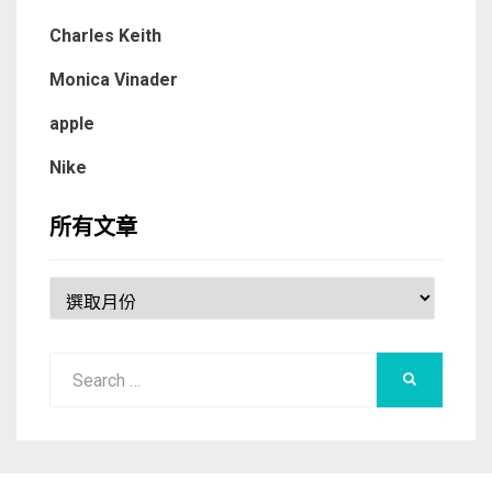
Charles Keith
Monica Vinader
apple
Nike
所有文章
所
有
文
Search
章
SEARCH
for: