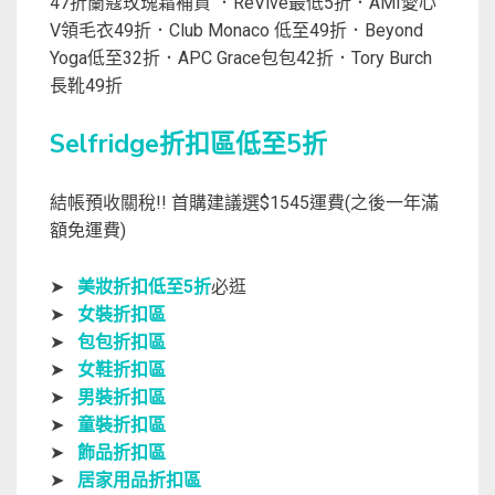
47折蘭蔻玫瑰霜補貨 ．ReVive最低5折．AMI愛心
V領毛衣49折．Club Monaco 低至49折．Beyond
Yoga低至32折．APC Grace包包42折．Tory Burch
長靴49折
Selfridge折扣區低至5折
結帳預收關稅!! 首購建議選$1545運費(之後一年滿
額免運費)
➤
美妝折扣低至5折
必逛
➤
女裝折扣區
➤
包包折扣區
➤
女鞋折扣區
➤
男裝折扣區
➤
童裝折扣區
➤
飾品折扣區
➤
居家用品折扣區