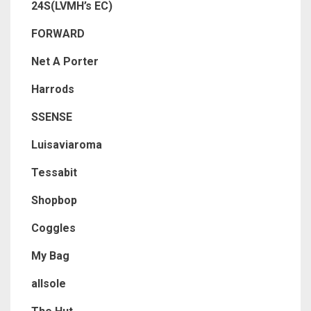
24S(LVMH’s EC)
FORWARD
Net A Porter
Harrods
SSENSE
Luisaviaroma
Tessabit
Shopbop
Coggles
My Bag
allsole